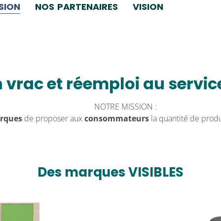
SION
NOS PARTENAIRES
VISION
vrac et réemploi au servic
n vrac et réemploi au servi
NOTRE MISSION :
rques
de proposer aux
consommateurs
la quantité de produ
Des marques VISIBLES