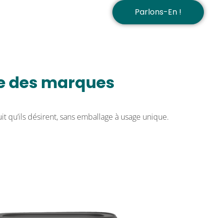
e des marques
Parlons-En !
ce des marques
it qu’ils désirent, sans emballage à usage unique.