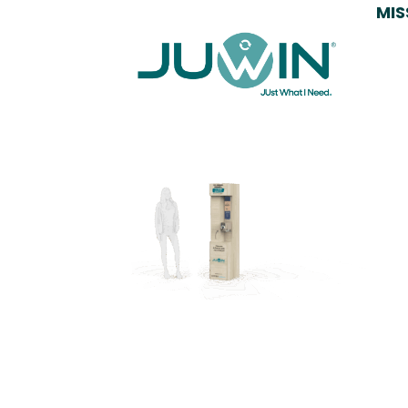
MIS
2025-05-1
02.2