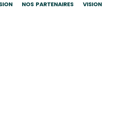
SION
NOS PARTENAIRES
VISION
4_JUWIN_Meubl