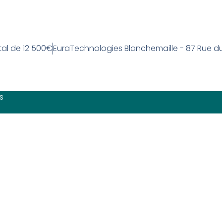
tal de 12 500€
EuraTechnologies Blanchemaille - 87 Rue d
s