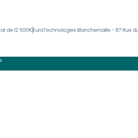
tal de 12 500€
EuraTechnologies Blanchemaille - 87 Rue d
s