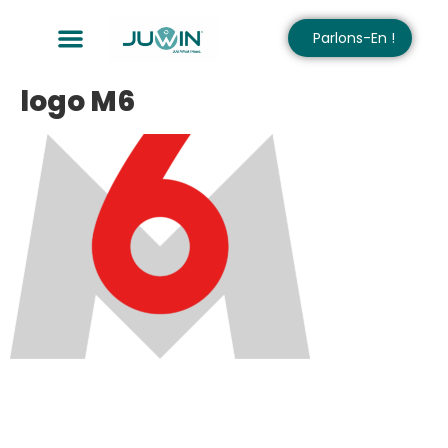
Parlons-En !
logo M6