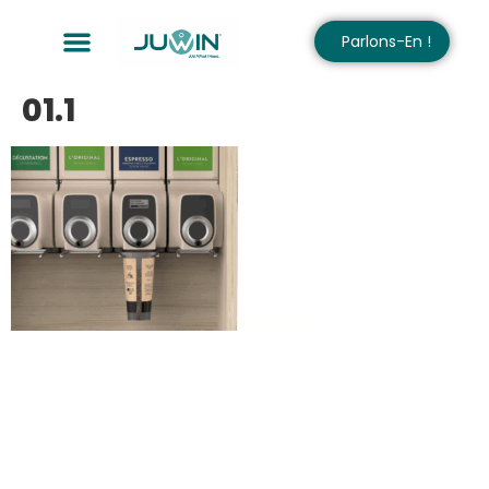
Parlons-En !
01.1