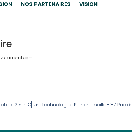
SION
NOS PARTENAIRES
VISION
htItalic
ire
 commentaire.
tal de 12 500€
EuraTechnologies Blanchemaille - 87 Rue d