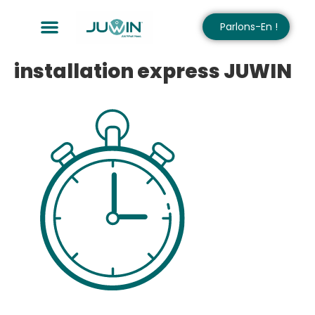
Parlons-En !
installation express JUWIN