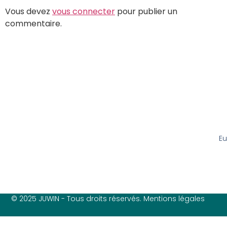
Vous devez
vous connecter
pour publier un
commentaire.
Eu
© 2025 JUWIN - Tous droits réservés. Mentions légales