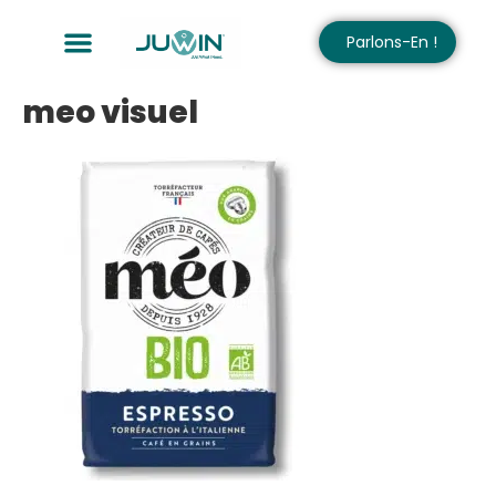
Parlons-En !
meo visuel